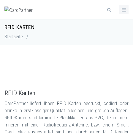
Direkt
zum
Inhalt
RFID KARTEN
Pfadnavigation
Startseite
/
RFID Karten
CardPartner liefert Ihnen RFID Karten bedruckt, codiert oder
blanko in erstklassiger Qualität in kleinen und großen Auflagen.
RFID-Karten sind laminierte Plastikkarten aus PVC, die in ihrem
Inneren mit einer Radiofrequenz-Antenne, bzw. einem Smart
Card Inlay ausgestattet sind und durch einen RFID Reader